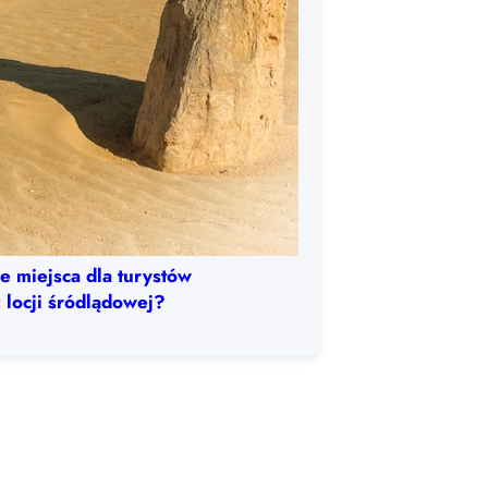
e miejsca dla turystów
 locji śródlądowej?