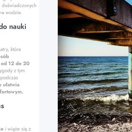
az doświadczonych
na wodzie.
do nauki
try, które
osób
ć od 12 do 20
zygody z tym
 podczas
 ułatwia
mfortowym.
as
ie
i wiąże się z