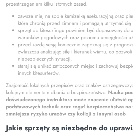
przestrzeganiem kilku istotnych zasad.
zawsze miej na sobie kamizelkę asekuracyjną oraz p
które chronią przed zimnem i pomagają utrzymać się 
sprzęt do kitesurfingu powinien być dopasowany do a
warunków pogodowych oraz poziomu umiejętności uż
przed każdą sesją koniecznie zapoznaj się z prognoz
zwłaszcza analizując siłę i kierunek wiatru, co pozwoli
niebezpiecznych sytuacji,
staraj się unikać zatłoczonych miejsc i zachowuj bezp
innych kitesurferów.
Znajomość lokalnych przepisów oraz znaków ostrzegawczych
kolejnym elementem dbania o bezpieczeństwo.
Nauka po
doświadczonego instruktora może znacznie ułatwić 
podstawowych technik oraz reguł bezpieczeństwa na 
zmniejsza ryzyko urazów czy kolizji z innymi osob
Jakie sprzęty są niezbędne do uprawi