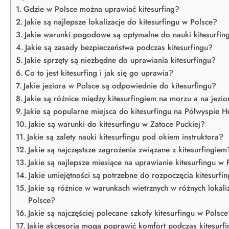
Gdzie w Polsce można uprawiać kitesurfing?
Jakie są najlepsze lokalizacje do kitesurfingu w Polsce?
Jakie warunki pogodowe są optymalne do nauki kitesurfin
Jakie są zasady bezpieczeństwa podczas kitesurfingu?
Jakie sprzęty są niezbędne do uprawiania kitesurfingu?
Co to jest kitesurfing i jak się go uprawia?
Jakie jeziora w Polsce są odpowiednie do kitesurfingu?
Jakie są różnice między kitesurfingiem na morzu a na jezio
Jakie są popularne miejsca do kitesurfingu na Półwyspie H
Jakie są warunki do kitesurfingu w Zatoce Puckiej?
Jakie są zalety nauki kitesurfingu pod okiem instruktora?
Jakie są najczęstsze zagrożenia związane z kitesurfingiem
Jakie są najlepsze miesiące na uprawianie kitesurfingu w 
Jakie umiejętności są potrzebne do rozpoczęcia kitesurfi
Jakie są różnice w warunkach wietrznych w różnych lokali
Polsce?
Jakie są najczęściej polecane szkoły kitesurfingu w Polsc
Jakie akcesoria mogą poprawić komfort podczas kitesurf