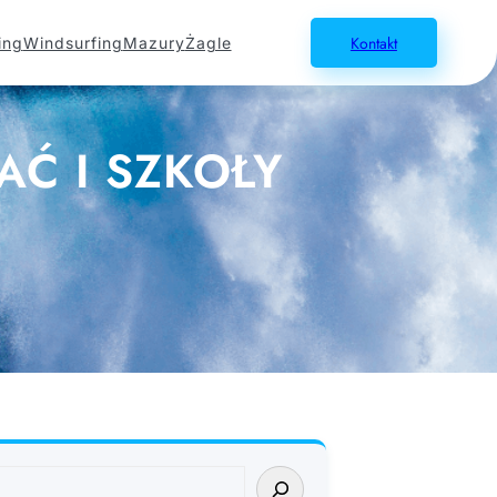
Kontakt
ing
Windsurfing
Mazury
Żagle
AĆ I SZKOŁY