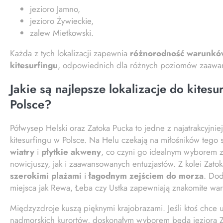
jezioro Jamno,
jezioro Żywieckie,
zalew Mietkowski.
Każda z tych lokalizacji zapewnia
różnorodność warunkó
kitesurfingu
, odpowiednich dla różnych poziomów zaawa
Jakie są najlepsze lokalizacje do kitesu
Polsce?
Półwysep Helski oraz Zatoka Pucka to jedne z najatrakcyjnie
kitesurfingu w Polsce. Na Helu czekają na miłośników tego
wiatry
i
płytkie akweny
, co czyni go idealnym wyborem 
nowicjuszy, jak i zaawansowanych entuzjastów. Z kolei Zato
szerokimi plażami
i
łagodnym zejściem do morza
. Dod
miejsca jak Rewa, Łeba czy Ustka zapewniają znakomite war
Międzyzdroje kuszą pięknymi krajobrazami. Jeśli ktoś chce 
nadmorskich kurortów, doskonałym wyborem będą jeziora Z