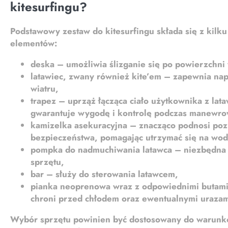
kitesurfingu?
Podstawowy zestaw do kitesurfingu składa się z kilk
elementów:
deska
– umożliwia ślizganie się po powierzchni
latawiec
, zwany również kite’em – zapewnia napę
wiatru,
trapez
– uprząż łącząca ciało użytkownika z lat
gwarantuje wygodę i kontrolę podczas manewro
kamizelka asekuracyjna
– znacząco podnosi po
bezpieczeństwa, pomagając utrzymać się na wod
pompka do nadmuchiwania latawca
– niezbędna 
sprzętu,
bar
– służy do sterowania latawcem,
pianka neoprenowa wraz z odpowiednimi butami
chroni przed chłodem oraz ewentualnymi urazam
Wybór sprzętu powinien być dostosowany do warun