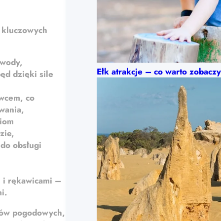
u kluczowych
 wody,
Ełk atrakcje – co warto zobacz
d dzięki sile
awcem, co
wania,
ziom
zie,
do obsługi
 i rękawicami
–
i.
ków pogodowych,