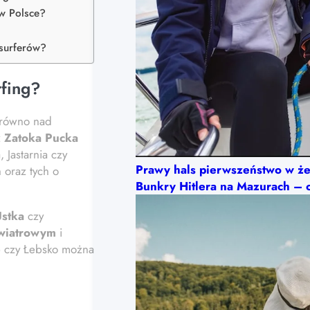
 w Polsce?
esurferów?
rfing?
arówno nad
z
Zatoka Pucka
 Jastarnia czy
Prawy hals pierwszeństwo w że
 oraz tych o
Bunkry Hitlera na Mazurach – o
stka
czy
wiatrowym
i
e
czy Łebsko można