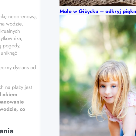
Molo w Giżycku – odkryj piękn
iankę neoprenową,
na wodzie,
ktualnych
ytkownika,
ą pogody,
 uniknąć
ieczny dystans od
 na plaży jest
d okiem
opanowanie
wodzie, co
ania