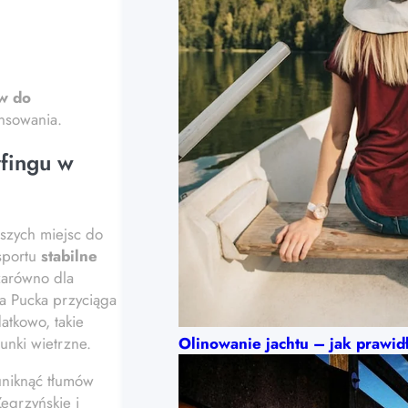
w do
nsowania.
rfingu w
jszych miejsc do
 sportu
stabilne
zarówno dla
ka Pucka przyciąga
atkowo, takie
unki wietrzne.
Olinowanie jachtu – jak prawi
uniknąć tłumów
egrzyńskie i