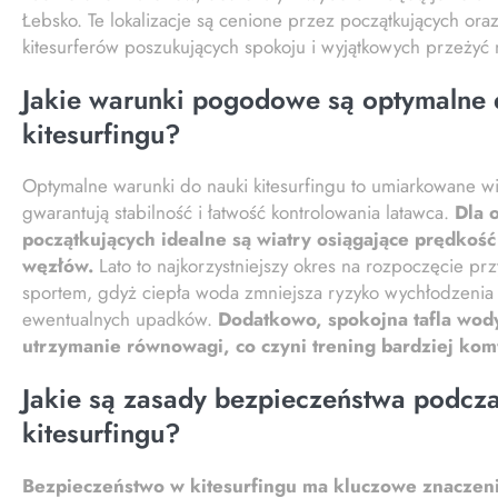
Łebsko. Te lokalizacje są cenione przez początkujących or
kitesurferów poszukujących spokoju i wyjątkowych przeżyć 
Jakie warunki pogodowe są optymalne 
kitesurfingu?
Optymalne warunki do nauki kitesurfingu to umiarkowane wia
gwarantują stabilność i łatwość kontrolowania latawca.
Dla 
początkujących idealne są wiatry osiągające prędkoś
węzłów.
Lato to najkorzystniejszy okres na rozpoczęcie pr
sportem, gdyż ciepła woda zmniejsza ryzyko wychłodzenia
ewentualnych upadków.
Dodatkowo, spokojna tafla wody
utrzymanie równowagi, co czyni trening bardziej ko
Jakie są zasady bezpieczeństwa podcz
kitesurfingu?
Bezpieczeństwo w kitesurfingu ma kluczowe znaczen