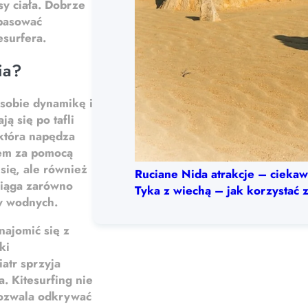
y ciała.
Dobrze
opasować
surfera.
wia?
 sobie dynamikę i
ą się po tafli
 która napędza
cem za pomocą
 się, ale również
Ruciane Nida atrakcje – ciekaw
ciąga zarówno
Tyka z wiechą – jak korzystać z
ów wodnych.
najomić się z
ki
iatr sprzyja
. Kitesurfing nie
pozwala odkrywać