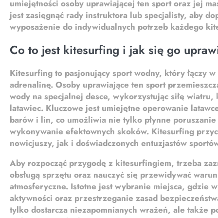
umiejętności osoby uprawiającej ten sport oraz jej mas
jest zasięgnąć rady instruktora lub specjalisty, aby d
wyposażenie do indywidualnych potrzeb każdego kite
Co to jest kitesurfing i jak się go upra
Kitesurfing
to pasjonujący sport wodny, który łączy w
adrenalinę. Osoby uprawiające ten sport przemieszczaj
wody na specjalnej desce, wykorzystując
siłę wiatru
,
latawiec. Kluczowe jest umiejętne operowanie lataw
barów i lin, co umożliwia nie tylko płynne poruszanie
wykonywanie efektownych skoków. Kitesurfing przy
nowicjuszy, jak i doświadczonych entuzjastów sport
Aby rozpocząć przygodę z kitesurfingiem, trzeba zaz
obsługą sprzętu oraz nauczyć się przewidywać warun
atmosferyczne. Istotne jest wybranie miejsca, gdzie
w
aktywności
oraz przestrzeganie zasad bezpieczeństwa
tylko dostarcza niezapomnianych wrażeń, ale także 