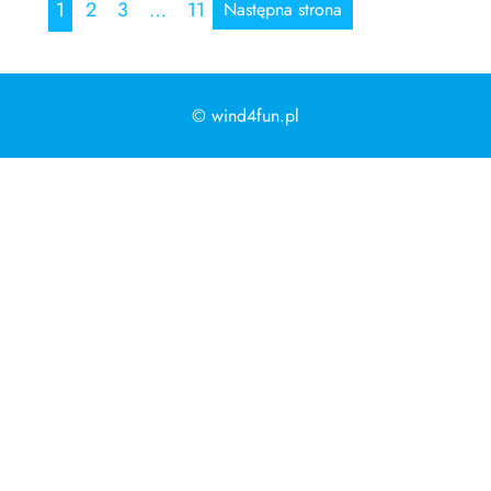
1
2
3
…
11
Następna strona
© wind4fun.pl