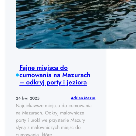
Fajne miejsca do
cumowania na Mazurach
– odkryj porty i jeziora
Adrian Mazur
24 kwi 2025
Najciekawsze miejsca do cumowania
na Mazurach. Odkryj malownicze
porty i urokliwe przystanie Mazury
słyną z malowniczych miejsc do
cumowania, które…