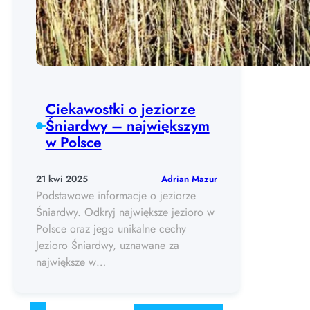
Ciekawostki o jeziorze
Śniardwy – największym
w Polsce
Adrian Mazur
21 kwi 2025
Podstawowe informacje o jeziorze
Śniardwy. Odkryj największe jezioro w
Polsce oraz jego unikalne cechy
Jezioro Śniardwy, uznawane za
największe w…