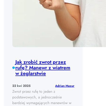
Jak zrobić zwrot przez
rufę? Manewr z wiatrem
w żeglarstwie
Adrian Mazur
22 kwi 2025
Zwrot przez rufę to jeden z
podstawowych, a jednocześnie
bardziej wymagających manewrów w