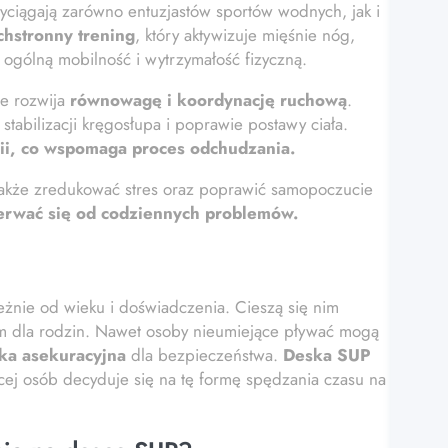
yciągają zarówno entuzjastów sportów wodnych, jak i
hstronny trening
, który aktywizuje mięśnie nóg,
ogólną mobilność i wytrzymałość fizyczną.
le rozwija
równowagę i koordynację ruchową
.
tabilizacji kręgosłupa i poprawie postawy ciała.
rii, co wspomaga proces odchudzania.
akże zredukować stres oraz poprawić samopoczucie
derwać się od codziennych problemów.
leżnie od wieku i doświadczenia. Cieszą się nim
rem dla rodzin. Nawet osoby nieumiejące pływać mogą
ka asekuracyjna
dla bezpieczeństwa.
Deska SUP
ęcej osób decyduje się na tę formę spędzania czasu na