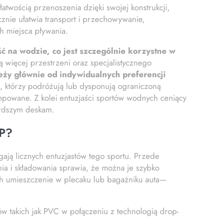
atwością przenoszenia dzięki swojej konstrukcji,
nie ułatwia transport i przechowywanie,
h miejsca pływania.
ć na wodzie, co jest szczególnie korzystne w
 więcej przestrzeni oraz specjalistycznego
eży głównie od indywidualnych preferencji
, którzy podróżują lub dysponują ograniczoną
owane. Z kolei entuzjaści sportów wodnych ceniący
ardszym deskam.
UP?
gają licznych entuzjastów tego sportu. Przede
ia i składowania sprawia, że można je szybko
ch umieszczenie w plecaku lub bagażniku auta—
w takich jak PVC w połączeniu z technologią drop-