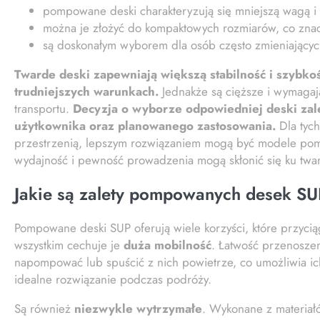
pompowane deski charakteryzują się mniejszą wagą i ł
można je złożyć do kompaktowych rozmiarów, co znacz
są doskonałym wyborem dla osób często zmieniającyc
Twarde deski zapewniają większą stabilność i szybkoś
trudniejszych warunkach.
Jednakże są cięższe i wymagają
transportu.
Decyzja o wyborze odpowiedniej deski zal
użytkownika oraz planowanego zastosowania.
Dla tych
przestrzenią, lepszym rozwiązaniem mogą być modele pomp
wydajność i pewność prowadzenia mogą skłonić się ku tw
Jakie są zalety pompowanych desek S
Pompowane deski SUP oferują wiele korzyści, które przycią
wszystkim cechuje je
duża mobilność
. Łatwość przenoszen
napompować lub spuścić z nich powietrze, co umożliwia i
idealne rozwiązanie podczas podróży.
Są również
niezwykle wytrzymałe
. Wykonane z materiałó