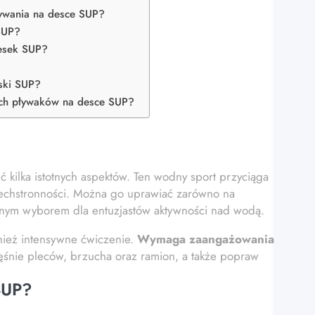
ływania na desce SUP?
 SUP?
desek SUP?
eski SUP?
cych pływaków na desce SUP?
ć kilka istotnych aspektów. Ten wodny sport przyciąga
zechstronności. Można go uprawiać zarówno na
cyjnym wyborem dla entuzjastów aktywności nad wodą.
wnież intensywne ćwiczenie.
Wymaga zaangażowania
śnie pleców, brzucha oraz ramion, a także popraw
 SUP?