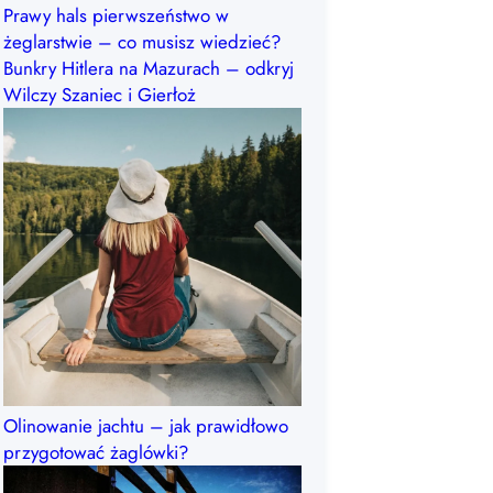
Prawy hals pierwszeństwo w
żeglarstwie – co musisz wiedzieć?
Bunkry Hitlera na Mazurach – odkryj
Wilczy Szaniec i Gierłoż
Olinowanie jachtu – jak prawidłowo
przygotować żaglówki?