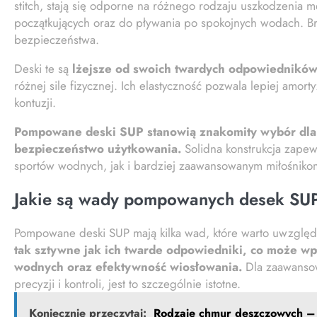
stitch, stają się odporne na różnego rodzaju uszkodzenia 
początkujących oraz do pływania po spokojnych wodach. B
bezpieczeństwa.
Deski te są
lżejsze od swoich twardych odpowiednikó
różnej sile fizycznej. Ich elastyczność pozwala lepiej amo
kontuzji.
Pompowane deski SUP stanowią znakomity wybór dla t
bezpieczeństwo użytkowania.
Solidna konstrukcja zapew
sportów wodnych, jak i bardziej zaawansowanym miłośnikom
Jakie są wady pompowanych desek SU
Pompowane deski SUP mają kilka wad, które warto uwzglę
tak sztywne jak ich twarde odpowiedniki, co może wp
wodnych oraz efektywność wiosłowania.
Dla zaawansow
precyzji i kontroli, jest to szczególnie istotne.
Koniecznie przeczytaj:
Rodzaje chmur deszczowych – 