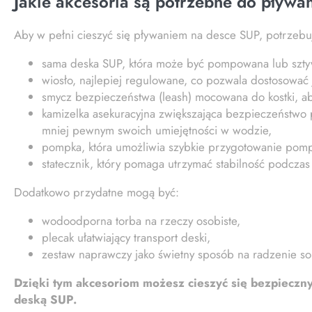
Jakie akcesoria są potrzebne do pływa
Aby w pełni cieszyć się pływaniem na desce SUP, potrzebuje
sama deska SUP, która może być pompowana lub szt
wiosło, najlepiej regulowane, co pozwala dostosować 
smycz bezpieczeństwa (leash) mocowana do kostki, ab
kamizelka asekuracyjna zwiększająca bezpieczeństwo
mniej pewnym swoich umiejętności w wodzie,
pompka, która umożliwia szybkie przygotowanie pomp
statecznik, który pomaga utrzymać stabilność podczas
Dodatkowo przydatne mogą być:
wodoodporna torba na rzeczy osobiste,
plecak ułatwiający transport deski,
zestaw naprawczy jako świetny sposób na radzenie so
Dzięki tym akcesoriom możesz cieszyć się bezpiecz
deską SUP.