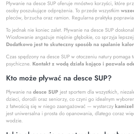
Pływanie na desce SUP oferuje mnóstwo korzyści, które prz
osoby poszukujące odprężenia. To przede wszystkim
wszec
pleców, brzucha oraz ramion. Regularna praktyka poprawia 
To jednak nie koniec zalet. Pływanie na desce SUP doskona
Wiosłowanie angażuje mięśnie głębokie, co sprzyja lepszej s
Dodatkowo jest to skuteczny sposób na spalanie kalo
Czas spędzony na desce SUP w otoczeniu natury pomaga t
psychiczne.
Kontakt z wodą działa kojąco i pozwala o
Kto może pływać na desce SUP?
Pływanie na
desce SUP
jest sportem dla wszystkich, nieza
dzieci, dorośli oraz seniorzy, co czyni go idealnym wybo
z łatwością się w niego zaangażować — wystarczy
kamizel
jest uniwersalna i prosta do opanowania, dlatego coraz wi
wodzie.