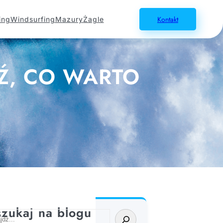
Kontakt
ing
Windsurfing
Mazury
Żagle
Ź, CO WARTO
zukaj na blogu