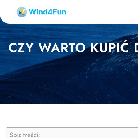
Przejdź
do
treści
CZY WARTO KUPIĆ 
Spis treści: