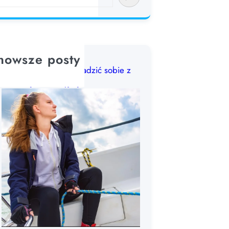
nowsze posty
Choroba morska: jak radzić sobie z
chorobą lokomocyjną?