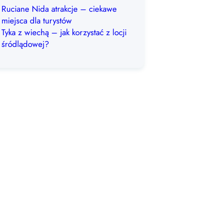
Ruciane Nida atrakcje – ciekawe
miejsca dla turystów
Tyka z wiechą – jak korzystać z locji
śródlądowej?