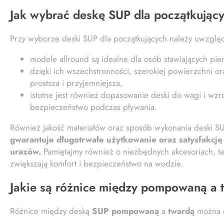
Jak wybrać deskę SUP dla początkując
Przy wyborze deski SUP dla początkujących należy uwzględn
modele allround są idealne dla osób stawiających pie
dzięki ich wszechstronności, szerokiej powierzchni oraz
prostsza i przyjemniejsza,
istotne jest również dopasowanie deski do wagi i wz
bezpieczeństwo podczas pływania.
Również jakość materiałów oraz sposób wykonania deski S
gwarantuje długotrwałe użytkowanie oraz satysfakcję 
urazów.
Pamiętajmy również o niezbędnych akcesoriach, taki
zwiększają komfort i bezpieczeństwo na wodzie.
Jakie są różnice między pompowaną a
Różnice między deską
SUP pompowaną
a
twardą
można d