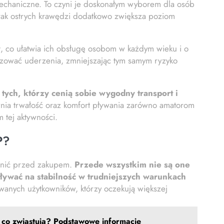
mechaniczne. To czyni je doskonałym wyborem dla osób
rak ostrych krawędzi dodatkowo zwiększa poziom
w
, co ułatwia ich obsługę osobom w każdym wieku i o
rtyzować uderzenia, zmniejszając tym samym ryzyko
ych, którzy cenią sobie wygodny transport i
nia trwałość oraz komfort pływania zarówno amatorom
 tej aktywności.
P?
dnić przed zakupem.
Przede wszystkim nie są one
ływać na stabilność w trudniejszych warunkach
anych użytkowników, którzy oczekują większej
co zwiastują? Podstawowe informacje