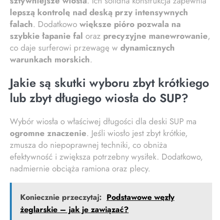
sztywniejsze wiosła
. Ich solidna konstrukcja zapewnia
lepszą kontrolę nad deską przy intensywnych
falach
. Dodatkowo
większe pióro pozwala na
szybkie łapanie fal
oraz
precyzyjne manewrowanie
,
co daje surferowi przewagę w
dynamicznych
warunkach morskich
.
Jakie są skutki wyboru zbyt krótkiego
lub zbyt długiego wiosła do SUP?
Wybór wiosła o właściwej długości dla deski SUP ma
ogromne znaczenie
. Jeśli wiosło jest zbyt krótkie,
zmusza do niepoprawnej techniki, co obniża
efektywność i zwiększa potrzebny wysiłek. Dodatkowo,
nadmiernie obciąża ramiona oraz plecy.
Koniecznie przeczytaj:
Podstawowe węzły
żeglarskie – jak je zawiązać?