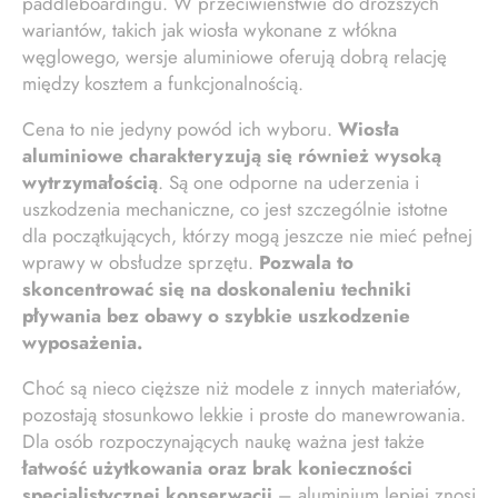
paddleboardingu. W przeciwieństwie do droższych
wariantów, takich jak wiosła wykonane z włókna
węglowego, wersje aluminiowe oferują dobrą relację
między kosztem a funkcjonalnością.
Cena to nie jedyny powód ich wyboru.
Wiosła
aluminiowe charakteryzują się również wysoką
wytrzymałością
. Są one odporne na uderzenia i
uszkodzenia mechaniczne, co jest szczególnie istotne
dla początkujących, którzy mogą jeszcze nie mieć pełnej
wprawy w obsłudze sprzętu.
Pozwala to
skoncentrować się na doskonaleniu techniki
pływania bez obawy o szybkie uszkodzenie
wyposażenia.
Choć są nieco cięższe niż modele z innych materiałów,
pozostają stosunkowo lekkie i proste do manewrowania.
Dla osób rozpoczynających naukę ważna jest także
łatwość użytkowania oraz brak konieczności
specjalistycznej konserwacji
– aluminium lepiej znosi