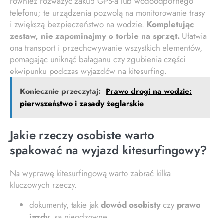
również rozważyć zakup GPS-a lub wodoodpornego
telefonu; te urządzenia pozwolą na monitorowanie trasy
i zwiększą bezpieczeństwo na wodzie.
Kompletując
zestaw, nie zapominajmy o torbie na sprzęt.
Ułatwia
ona transport i przechowywanie wszystkich elementów,
pomagając uniknąć bałaganu czy zgubienia części
ekwipunku podczas wyjazdów na kitesurfing.
Koniecznie przeczytaj:
Prawo drogi na wodzie:
pierwszeństwo i zasady żeglarskie
Jakie rzeczy osobiste warto
spakować na wyjazd kitesurfingowy?
Na wyprawę kitesurfingową warto zabrać kilka
kluczowych rzeczy.
dokumenty, takie jak
dowód osobisty
czy
prawo
jazdy
, są nieodzowne,