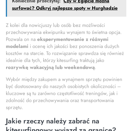
Koniecznie przeczytaj:
Czy w Egipcie można
surfować? Odkryj najlepsze spoty w Hurghadzie
Z kolei dla nowicjuszy lub osób bez możliwości
przechowywania ekwipunku wynajem to świetna opcja.
Pozwala on na
eksperymentowanie z różnymi
modelami
i ocenę ich jakości bez ponoszenia dużych
kosztów na starcie. To rozwiązanie sprawdza się również
idealnie dla tych, którzy kitesurfing traktują jako
rozrywkę wakacyjną lub weekendową
.
Wybór między zakupem a wynajmem sprzętu powinien
być dostosowany do naszych osobistych okoliczności –
kluczowe są tu zarówno częstotliwość treningów, jak i
zdolność do przechowywania oraz transportowania
sprzętu.
Jakie rzeczy należy zabrać na
kitesurfingowy wyjazd za granicę?