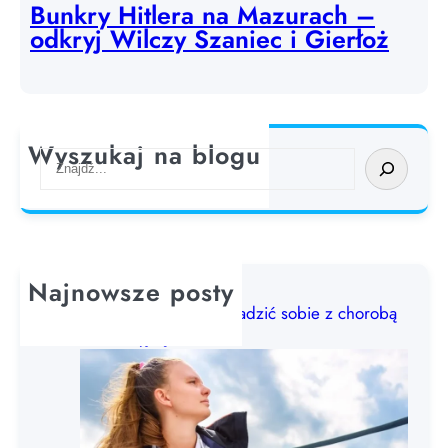
Bunkry Hitlera na Mazurach –
odkryj Wilczy Szaniec i Gierłoż
Wyszukaj na blogu
S
e
a
r
c
h
Najnowsze posty
Choroba morska: jak radzić sobie z chorobą
lokomocyjną?