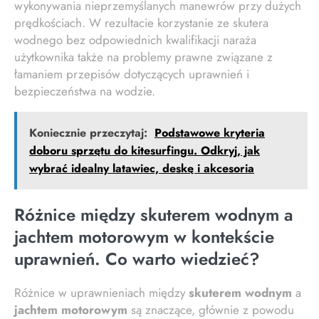
wykonywania nieprzemyślanych manewrów przy dużych
prędkościach. W rezultacie korzystanie ze skutera
wodnego bez odpowiednich kwalifikacji naraża
użytkownika także na problemy prawne związane z
łamaniem przepisów dotyczących uprawnień i
bezpieczeństwa na wodzie.
Koniecznie przeczytaj:
Podstawowe kryteria
doboru sprzętu do kitesurfingu. Odkryj, jak
wybrać idealny latawiec, deskę i akcesoria
Różnice między skuterem wodnym a
jachtem motorowym w kontekście
uprawnień. Co warto wiedzieć?
Różnice w uprawnieniach między
skuterem wodnym
a
jachtem motorowym
są znaczące, głównie z powodu