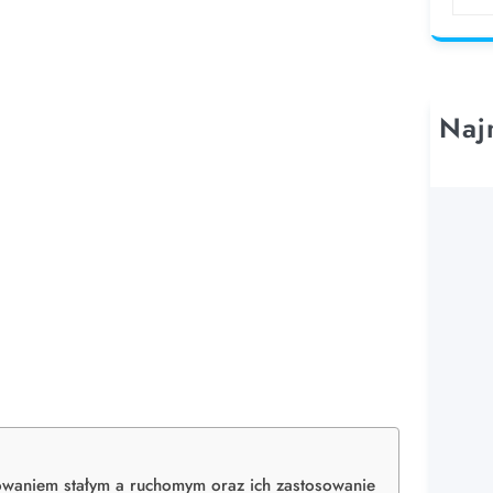
e
a
r
c
h
Naj
nowaniem stałym a ruchomym oraz ich zastosowanie