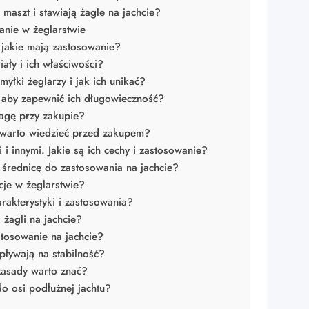
 maszt i stawiają żagle na jachcie?
wanie w żeglarstwie
i jakie mają zastosowanie?
iały i ich właściwości?
myłki żeglarzy i jak ich unikać?
, aby zapewnić ich długowieczność?
wagę przy zakupie?
o warto wiedzieć przed zakupem?
i innymi. Jakie są ich cechy i zastosowanie?
 średnicę do zastosowania na jachcie?
kcje w żeglarstwie?
rakterystyki i zastosowania?
a żagli na jachcie?
astosowanie na jachcie?
wpływają na stabilność?
 zasady warto znać?
do osi podłużnej jachtu?