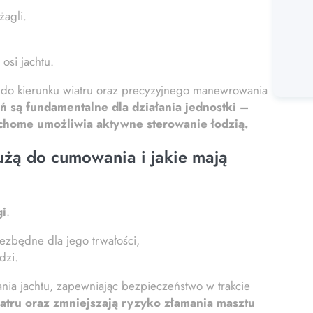
agli.
osi jachtu.
a do kierunku wiatru oraz precyzyjnego manewrowania
ń są fundamentalne dla działania jednostki –
ruchome umożliwia aktywne sterowanie łodzią.
łużą do cumowania i jakie mają
gi
.
niezbędne dla jego trwałości,
dzi.
nia jachtu, zapewniając bezpieczeństwo w trakcie
iatru oraz zmniejszają ryzyko złamania masztu