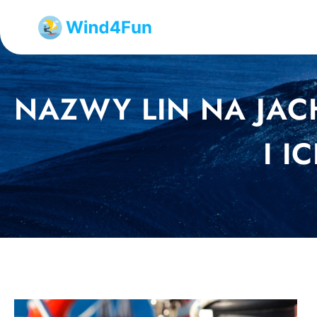
Przejdź
do
treści
NAZWY LIN NA JAC
I 