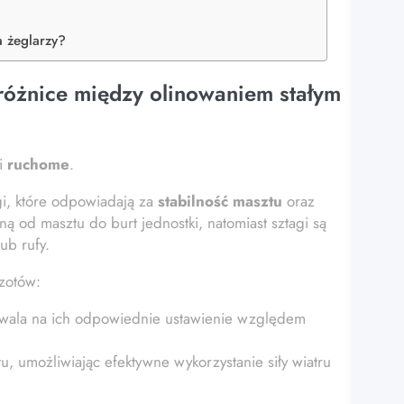
a żeglarzy?
 różnice między olinowaniem stałym
i
ruchome
.
gi, które odpowiadają za
stabilność masztu
oraz
ną od masztu do burt jednostki, natomiast sztagi są
ub rufy.
szotów:
ozwala na ich odpowiednie ustawienie względem
tu, umożliwiając efektywne wykorzystanie siły wiatru