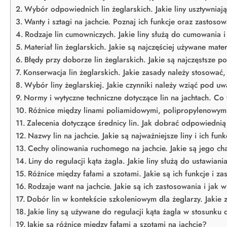
Wybór odpowiednich lin żeglarskich. Jakie liny usztywniają
Wanty i sztagi na jachcie. Poznaj ich funkcje oraz zastoso
Rodzaje lin cumowniczych. Jakie liny służą do cumowania 
Materiał lin żeglarskich. Jakie są najczęściej używane mater
Błędy przy doborze lin żeglarskich. Jakie są najczęstsze po
Konserwacja lin żeglarskich. Jakie zasady należy stosować
Wybór liny żeglarskiej. Jakie czynniki należy wziąć pod u
Normy i wytyczne techniczne dotyczące lin na jachtach. C
Różnice między linami poliamidowymi, polipropylenowymi 
Zalecenia dotyczące średnicy lin. Jak dobrać odpowiednią
Nazwy lin na jachcie. Jakie są najważniejsze liny i ich fun
Cechy olinowania ruchomego na jachcie. Jakie są jego cha
Liny do regulacji kąta żagla. Jakie liny służą do ustawiani
Różnice między fałami a szotami. Jakie są ich funkcje i z
Rodzaje want na jachcie. Jakie są ich zastosowania i jak 
Dobór lin w kontekście szkoleniowym dla żeglarzy. Jakie
Jakie liny są używane do regulacji kąta żagla w stosunku 
Jakie są różnice między fałami a szotami na jachcie?