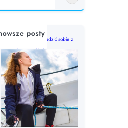
nowsze posty
Choroba morska: jak radzić sobie z
chorobą lokomocyjną?