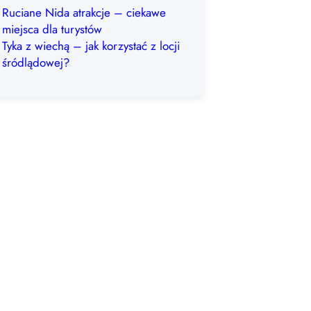
Ruciane Nida atrakcje – ciekawe
miejsca dla turystów
Tyka z wiechą – jak korzystać z locji
śródlądowej?