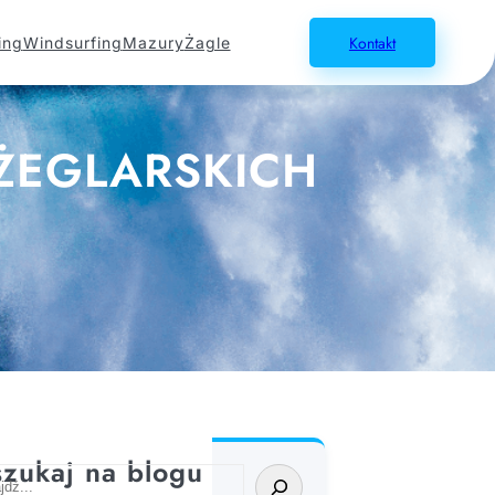
Kontakt
ing
Windsurfing
Mazury
Żagle
 ŻEGLARSKICH
zukaj na blogu