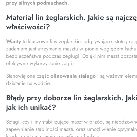
przy silnych podmuchach.
Materiał lin żeglarskich. Jakie są najcz
właściwości?
Wanty
to kluczowe liny żeglarskie, odgrywające istotną rol
zadaniem jest utrzymanie masztu w pionie względem kadłub
bezpieczeństwa podczas żeglugi. Dzięki nim maszt pozosta
efektywne wykorzystanie żagli.
Stanowią one część
olinowania stałego
i są ważnym eleme
działanie na wodzie.
Błędy przy doborze lin żeglarskich. Jak
jak ich unikać?
Sztagi, czyli liny stabilizujące maszt w przód, są nieodzown
zapewnienie stabilności masztu oraz umożliwienie optymalne
każdy z nich ma swoje specyficzne funkcje: