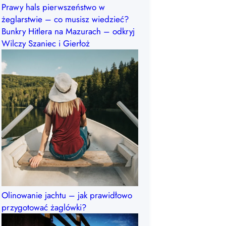
Prawy hals pierwszeństwo w
żeglarstwie – co musisz wiedzieć?
Bunkry Hitlera na Mazurach – odkryj
Wilczy Szaniec i Gierłoż
Olinowanie jachtu – jak prawidłowo
przygotować żaglówki?