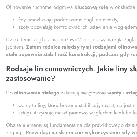
Olinowanie ruchome odgrywa
kluczową rolę
w obsłudze ż
fały umożliwiają podnoszenie żagli na maszty,
szoty pozwalają kontrolować ich ustawienie względem 
Dzięki temu żeglarz ma możliwość dostosowania kąta żagl
jachtem.
Zatem różnice między tymi rodzajami olinowa
stałe zapewnia stabilność konstrukcji, podczas gdy 
Rodzaje lin cumowniczych. Jakie liny s
zastosowanie?
Do
olinowania stałego
zaliczają się głównie
wanty
i
szta
wanty to liny, które bocznie stabilizują maszt, co jest 
sztagi utrzymują maszt pionowo względem kadłuba ło
Oba te elementy są fundamentalne dla prawidłowego działa
żeglugi.
Pozwalają na skuteczne wykorzystanie siły w