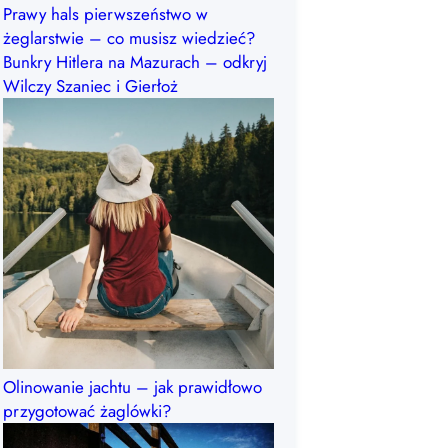
Prawy hals pierwszeństwo w
żeglarstwie – co musisz wiedzieć?
Bunkry Hitlera na Mazurach – odkryj
Wilczy Szaniec i Gierłoż
Olinowanie jachtu – jak prawidłowo
przygotować żaglówki?