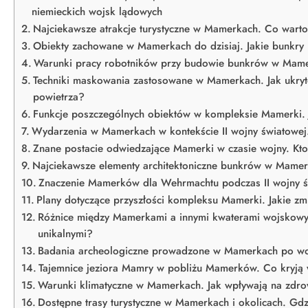
niemieckich wojsk lądowych
Najciekawsze atrakcje turystyczne w Mamerkach. Co war
Obiekty zachowane w Mamerkach do dzisiaj. Jakie bunkry 
Warunki pracy robotników przy budowie bunkrów w Mamer
Techniki maskowania zastosowane w Mamerkach. Jak ukry
powietrza?
Funkcje poszczególnych obiektów w kompleksie Mamerki. J
Wydarzenia w Mamerkach w kontekście II wojny światowej. J
Znane postacie odwiedzające Mamerki w czasie wojny. Kt
Najciekawsze elementy architektoniczne bunkrów w Mamer
Znaczenie Mamerków dla Wehrmachtu podczas II wojny świa
Plany dotyczące przyszłości kompleksu Mamerki. Jakie zmi
Różnice między Mamerkami a innymi kwaterami wojskowymi
unikalnymi?
Badania archeologiczne prowadzone w Mamerkach po wojn
Tajemnice jeziora Mamry w pobliżu Mamerków. Co kryją
Warunki klimatyczne w Mamerkach. Jak wpływają na zdro
Dostępne trasy turystyczne w Mamerkach i okolicach. Gdz