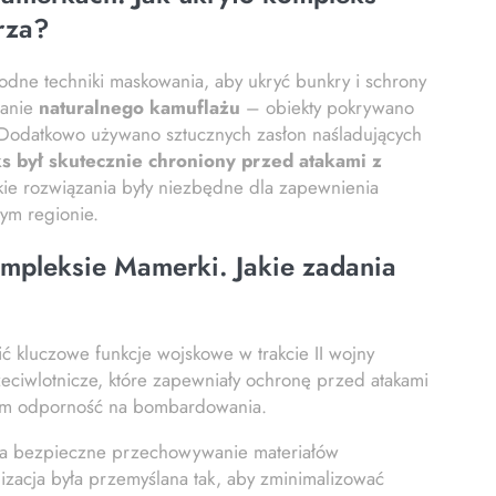
rza?
dne techniki maskowania, aby ukryć bunkry i schrony
tanie
naturalnego kamuflażu
– obiekty pokrywano
as. Dodatkowo używano sztucznych zasłon naśladujących
 był skutecznie chroniony przed atakami z
ie rozwiązania były niezbędne dla zapewnienia
tym regionie.
mpleksie Mamerki. Jakie zadania
ić kluczowe funkcje wojskowe w trakcie II wojny
eciwlotnicze, które zapewniały ochronę przed atakami
cym odporność na bombardowania.
 na bezpieczne przechowywanie materiałów
zacja była przemyślana tak, aby zminimalizować