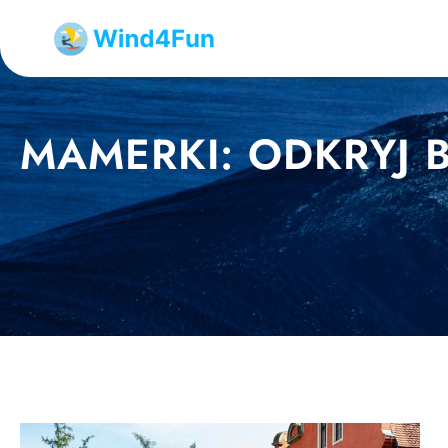
Przejdź
do
treści
MAMERKI: ODKRYJ 