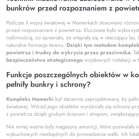
bunkrów przed rozpoznaniem z powiet
Podczas II wojny światowej w Mamerkach stosowano różnoro
przed rozpoznaniem z powietrza. Kluczowe było wykorzys
roślinnością, co sprawiało, że wtapiały się w otaczający l
naturalne formacje terenu.
Dzięki tym metodom kompleks
powietrza i trudny do wykrycia przez przeciwnika.
Tak
bezpieczeństwa strategicznego
wojskowych instalacji w 
Funkcje poszczególnych obiektów w ko
pełniły bunkry i schrony?
Kompleks Mamerki
był starannie zaprojektowany, by pełn
światowej. Wśród jego obiektów wyróżniały się schrony prz
z powietrza dzięki grubym ścianom i stropom, zwiększają
Nie mniej ważne były magazyny amunicji, które pozwalały
wybuchowych niezbędnych do prowadzenia walki. Ich lokali