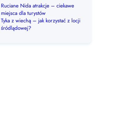
Ruciane Nida atrakcje – ciekawe
miejsca dla turystów
Tyka z wiechą – jak korzystać z locji
śródlądowej?