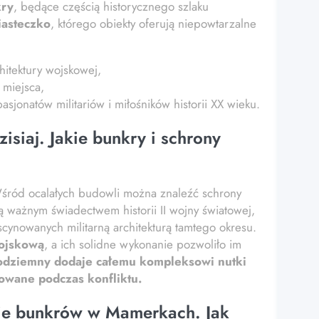
kry
, będące częścią historycznego szlaku
iasteczko
, którego obiekty oferują niepowtarzalne
hitektury wojskowej,
 miejsca,
sjonatów militariów i miłośników historii XX wieku.
iaj. Jakie bunkry i schrony
śród ocalałych budowli można znaleźć schrony
 są ważnym świadectwem historii II wojny światowej,
scynowanych militarną architekturą tamtego okresu.
ojskową
, a ich solidne wykonanie pozwoliło im
odziemny dodaje całemu kompleksowi nutki
sowane podczas konfliktu.
ie bunkrów w Mamerkach. Jak