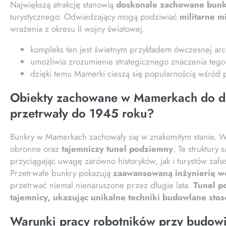
Największą atrakcję stanowią
doskonale zachowane bun
turystycznego. Odwiedzający mogą podziwiać
militarne m
wrażenia z okresu II wojny światowej.
kompleks ten jest świetnym przykładem ówczesnej arc
umożliwia zrozumienie strategicznego znaczenia tego
dzięki temu Mamerki cieszą się popularnością wśród pa
Obiekty zachowane w Mamerkach do dzis
przetrwały do 1945 roku?
Bunkry w Mamerkach zachowały się w znakomitym stanie. W
obronne oraz
tajemniczy tunel podziemny
. Te struktury
przyciągając uwagę zarówno historyków, jak i turystów zafa
Przetrwałe bunkry pokazują
zaawansowaną inżynierię w
przetrwać niemal nienaruszone przez długie lata.
Tunel p
tajemnicy, ukazując unikalne techniki budowlane sto
Warunki pracy robotników przy budow