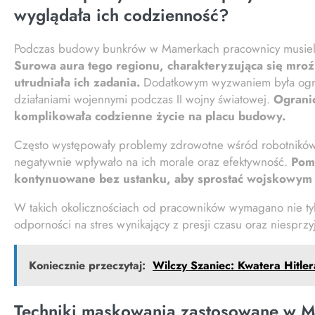
wyglądała ich codzienność?
Podczas budowy bunkrów w Mamerkach pracownicy musieli 
Surowa aura tego regionu, charakteryzująca się mroź
utrudniała ich zadania.
Dodatkowym wyzwaniem była ogr
działaniami wojennymi podczas II wojny światowej.
Ogranic
komplikowała codzienne życie na placu budowy.
Często występowały problemy zdrowotne wśród robotników,
negatywnie wpływało na ich morale oraz efektywność.
Pomi
kontynuowane bez ustanku, aby sprostać wojskowym
W takich okolicznościach od pracowników wymagano nie tylko
odporności na stres wynikający z presji czasu oraz niesp
Koniecznie przeczytaj:
Wilczy Szaniec: Kwatera Hitle
Techniki maskowania zastosowane w M