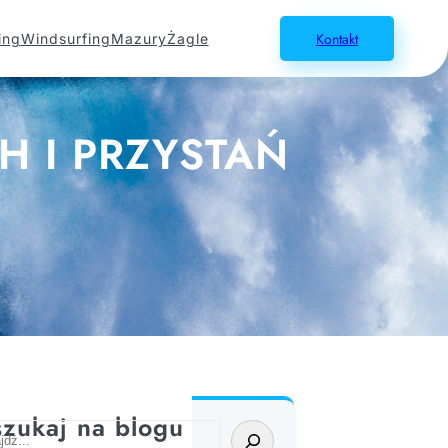
Kontakt
ing
Windsurfing
Mazury
Żagle
H I PRZYSTAŃ
zukaj na blogu