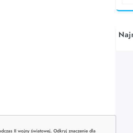
e
a
r
c
h
Naj
zas II wojny światowej. Odkryj znaczenie dla