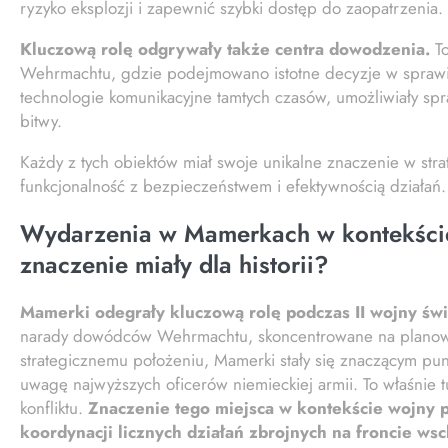
ryzyko eksplozji i zapewnić szybki dostęp do zaopatrzenia.
Kluczową rolę odgrywały także centra dowodzenia.
To
Wehrmachtu, gdzie podejmowano istotne decyzje w sprawi
technologie komunikacyjne tamtych czasów, umożliwiały sp
bitwy.
Każdy z tych obiektów miał swoje unikalne znaczenie w str
funkcjonalność z bezpieczeństwem i efektywnością działań.
Wydarzenia w Mamerkach w kontekście 
znaczenie miały dla historii?
Mamerki odegrały kluczową rolę podczas II wojny świ
narady dowódców Wehrmachtu, skoncentrowane na planowa
strategicznemu położeniu, Mamerki stały się znaczącym pu
uwagę najwyższych oficerów niemieckiej armii. To właśnie 
konfliktu.
Znaczenie tego miejsca w kontekście wojny p
koordynacji licznych działań zbrojnych na froncie ws