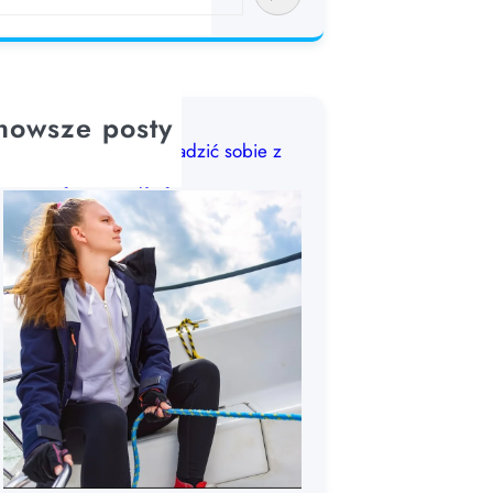
nowsze posty
Choroba morska: jak radzić sobie z
chorobą lokomocyjną?