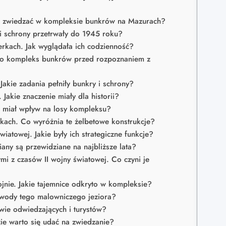
to zwiedzać w kompleksie bunkrów na Mazurach?
i schrony przetrwały do 1945 roku?
kach. Jak wyglądała ich codzienność?
to kompleks bunkrów przed rozpoznaniem z
akie zadania pełniły bunkry i schrony?
akie znaczenie miały dla historii?
o miał wpływ na losy kompleksu?
kach. Co wyróżnia te żelbetowe konstrukcje?
towej. Jakie były ich strategiczne funkcje?
any są przewidziane na najbliższe lata?
 z czasów II wojny światowej. Co czyni je
ie. Jakie tajemnice odkryto w kompleksie?
 wody tego malowniczego jeziora?
wie odwiedzających i turystów?
ie warto się udać na zwiedzanie?