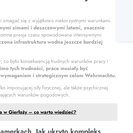
zmagać się z wyjątkowo niekorzystnymi warunkami.
nymi zimami i deszczowymi latami, znacznie
omna presja czasu spowodowana intensywnymi
zona infrastruktura wodna jeszcze bardziej
 co było konsekwencją trudnych warunków pracy i
mo tych trudności, prace musiały być
 wymaganiom i strategicznym celom Wehrmachtu.
 imponującej siły fizycznej, ale także psychicznej
rzyjających warunków pogodowych.
ra w Gierłoży – co warto wiedzieć?
amerkach. Jak ukryto kompleks