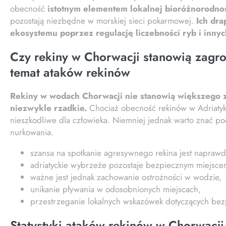
obecność
istotnym elementem lokalnej bioróżnorodno
pozostają niezbędne w morskiej sieci pokarmowej.
Ich dr
ekosystemu poprzez regulację liczebności ryb i inny
Czy rekiny w Chorwacji stanowią zagroż
temat ataków rekinów
Rekiny w wodach Chorwacji nie stanowią większego za
niezwykle rzadkie.
Chociaż obecność rekinów w Adriatyku 
nieszkodliwe dla człowieka. Niemniej jednak warto znać p
nurkowania.
szansa na spotkanie agresywnego rekina jest naprawd
adriatyckie wybrzeże pozostaje bezpiecznym miejscem
ważne jest jednak zachowanie ostrożności w wodzie,
unikanie pływania w odosobnionych miejscach,
przestrzeganie lokalnych wskazówek dotyczących bez
Statystyki ataków rekinów w Chorwacji.