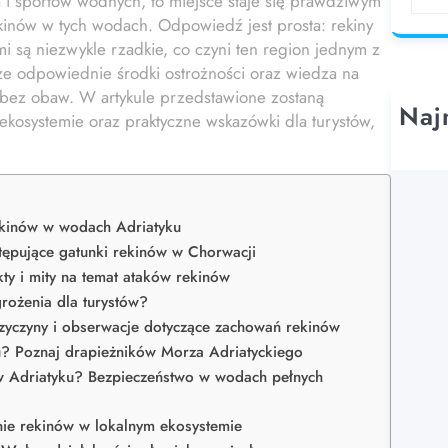
 i sportów wodnych, to miejsce staje się prawdziwym
e
kinów w tych wodach. Odpowiedź jest prosta: rekiny
a
mi są niezwykle rzadkie, co czyni ten region jednym z
r
 że odpowiednie środki ostrożności oraz wiedza na
c
m bez obaw. W artykule przedstawione zostaną
h
Naj
 ekosystemie oraz praktyczne wskazówki dla turystów,
ekinów w wodach Adriatyku
tępujące gatunki rekinów w Chorwacji
ty i mity na temat ataków rekinów
grożenia dla turystów?
rzyczyny i obserwacje dotyczące zachowań rekinów
ku? Poznaj drapieżników Morza Adriatyckiego
i w Adriatyku? Bezpieczeństwo w wodach pełnych
nie rekinów w lokalnym ekosystemie