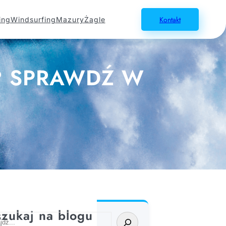
Kontakt
ing
Windsurfing
Mazury
Żagle
? SPRAWDŹ W
zukaj na blogu