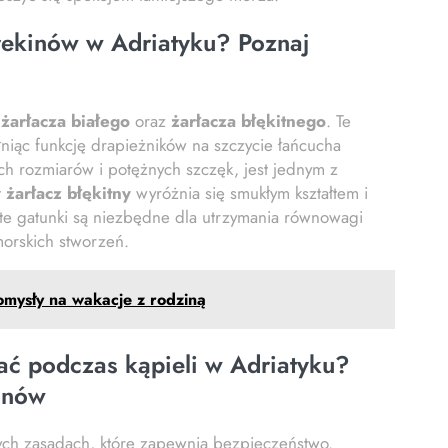
 rekinów w Adriatyku? Poznaj
ć
żarłacza białego
oraz
żarłacza błękitnego
. Te
niąc funkcję drapieżników na szczycie łańcucha
ch rozmiarów i potężnych szczęk, jest jednym z
t
żarłacz błękitny
wyróżnia się smukłym kształtem i
te gatunki są niezbędne dla utrzymania równowagi
morskich stworzeń.
mysły na wakacje z rodziną
wać podczas kąpieli w Adriatyku?
inów
wych zasadach, które zapewnią bezpieczeństwo.