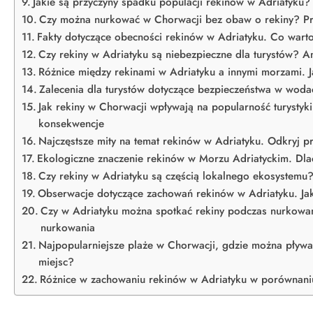
Jakie są przyczyny spadku populacji rekinów w Adriatyku?
Czy można nurkować w Chorwacji bez obaw o rekiny? P
Fakty dotyczące obecności rekinów w Adriatyku. Co wart
Czy rekiny w Adriatyku są niebezpieczne dla turystów? An
Różnice między rekinami w Adriatyku a innymi morzami. J
Zalecenia dla turystów dotyczące bezpieczeństwa w wodac
Jak rekiny w Chorwacji wpływają na popularność turystyki
konsekwencje
Najczęstsze mity na temat rekinów w Adriatyku. Odkryj p
Ekologiczne znaczenie rekinów w Morzu Adriatyckim. Dl
Czy rekiny w Adriatyku są częścią lokalnego ekosystem
Obserwacje dotyczące zachowań rekinów w Adriatyku. Jaki
Czy w Adriatyku można spotkać rekiny podczas nurkowan
nurkowania
Najpopularniejsze plaże w Chorwacji, gdzie można pływa
miejsc?
Różnice w zachowaniu rekinów w Adriatyku w porównaniu