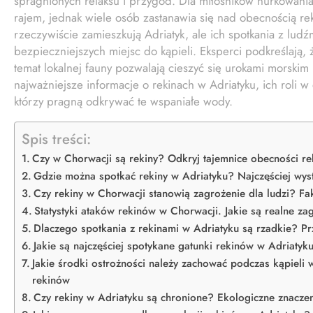
spragnionych relaksu i przygód. Dla miłośników nurkowania
rajem, jednak wiele osób zastanawia się nad obecnością re
rzeczywiście zamieszkują Adriatyk, ale ich spotkania z ludź
bezpieczniejszych miejsc do kąpieli. Eksperci podkreślają,
temat lokalnej fauny pozwalają cieszyć się urokami morski
najważniejsze informacje o rekinach w Adriatyku, ich roli w
którzy pragną odkrywać te wspaniałe wody.
Spis treści:
Czy w Chorwacji są rekiny? Odkryj tajemnice obecności r
Gdzie można spotkać rekiny w Adriatyku? Najczęściej wys
Czy rekiny w Chorwacji stanowią zagrożenie dla ludzi? Fak
Statystyki ataków rekinów w Chorwacji. Jakie są realne za
Dlaczego spotkania z rekinami w Adriatyku są rzadkie? P
Jakie są najczęściej spotykane gatunki rekinów w Adriaty
Jakie środki ostrożności należy zachować podczas kąpiel
rekinów
Czy rekiny w Adriatyku są chronione? Ekologiczne znacze