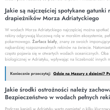
Jakie są najczęściej spotykane gatunki
drapieżników Morza Adriatyckiego
W wodach Morza Adriatyckiego najczęściej można spotka
rekiny odgrywają kluczową rolę w morskim ekosystemie, peł
pokarmowego.
Żarłacz biały
, znany ze swoich imponujący
najbardziej rozpoznawalnych rekinów na świecie. Natomias
często pojawia się w otwartych wodach oceanicznych. Oba 
biologicznej w Adriatyku, wpływając na liczebność innych 
Koniecznie przeczytaj:
Gdzie na Mazury z dziećmi? Po
Jakie środki ostrożności należy zacho
Bezpieczeństwo w wodach pełnych rek
Podczas kąpieli w Adriatyku warto pamiętać o kilku kluczo