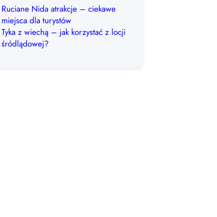
Ruciane Nida atrakcje – ciekawe
miejsca dla turystów
Tyka z wiechą – jak korzystać z locji
śródlądowej?