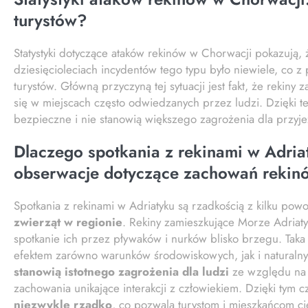
turystów?
Statystyki dotyczące ataków rekinów w Chorwacji pokazują, 
dziesięcioleciach incydentów tego typu było niewiele, co 
turystów. Główną przyczyną tej sytuacji jest fakt, że rekin
się w miejscach często odwiedzanych przez ludzi. Dzięki 
bezpieczne i nie stanowią większego zagrożenia dla przyj
Dlaczego spotkania z rekinami w Adria
obserwacje dotyczące zachowań rekin
Spotkania z rekinami w Adriatyku są rzadkością z kilku po
zwierząt w regionie
. Rekiny zamieszkujące Morze Adriaty
spotkanie ich przez pływaków i nurków blisko brzegu. Taka
efektem zarówno warunków środowiskowych, jak i naturalny
stanowią istotnego zagrożenia dla ludzi
ze względu na s
zachowania unikające interakcji z człowiekiem. Dzięki tym 
niezwykle rzadko
, co pozwala turystom i mieszkańcom c