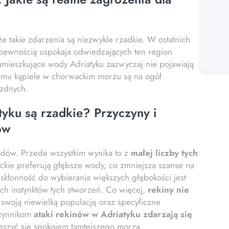
że takie zdarzenia są niezwykle rzadkie. W ostatnich
z pewnością uspokaja odwiedzających ten region
y zamieszkujące wody Adriatyku zazwyczaj nie pojawiają
temu kąpiele w chorwackim morzu są na ogół
ezdnych.
tyku są rzadkie? Przyczyny i
ów
wodów. Przede wszystkim wynika to z
małej liczby tych
ckie preferują głębsze wody, co zmniejsza szanse na
 skłonność do wybierania większych głębokości jest
ch instynktów tych stworzeń. Co więcej,
rekiny nie
woją niewielką populację oraz specyficzne
czynnikom
ataki rekinów w Adriatyku zdarzają się
ieszyć się spokojem tamtejszego morza.