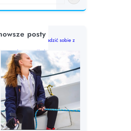
nowsze posty
Choroba morska: jak radzić sobie z
chorobą lokomocyjną?