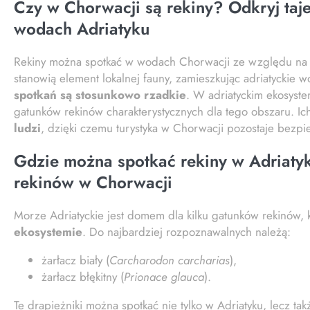
Czy w Chorwacji są rekiny? Odkryj ta
wodach Adriatyku
Rekiny można spotkać w wodach Chorwacji ze względu n
stanowią element lokalnej fauny, zamieszkując adriatyckie w
spotkań są stosunkowo rzadkie
. W adriatyckim ekosyst
gatunków rekinów charakterystycznych dla tego obszaru. I
ludzi
, dzięki czemu turystyka w Chorwacji pozostaje bezpie
Gdzie można spotkać rekiny w Adriatyk
rekinów w Chorwacji
Morze Adriatyckie jest domem dla kilku gatunków rekinów,
ekosystemie
. Do najbardziej rozpoznawalnych należą:
żarłacz biały (
Carcharodon carcharias
),
żarłacz błękitny (
Prionace glauca
).
Te drapieżniki można spotkać nie tylko w Adriatyku, lecz ta