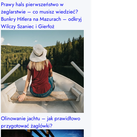
Prawy hals pierwszeństwo w
żeglarstwie – co musisz wiedzieć?
Bunkry Hitlera na Mazurach – odkryj
Wilczy Szaniec i Gierłoż
Olinowanie jachtu – jak prawidłowo
przygotować żaglówki?