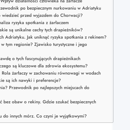
 Wpływ działalności człowieka na żarłacze
rzewodnik po bezpiecznym nurkowaniu w Adriatyku
o wiedzieć przed wyjazdem do Chorwacji?
aliza ryzyka spotkania z żarłaczem
akie są unikalne cechy tych drapieżników?
h Adriatyku. Jak uniknąć ryzyka spotkania z rekinem?
 w tym regionie? Zjawisko turystyczne i jego
rawdę o tych fascynujących drapieżnikach
aczego są kluczowe dla zdrowia ekosystemu?
u? Rola żarłaczy w zachowaniu równowagi w wodach
e są ich nawyki i preferencje?
ia? Przewodnik po najlepszych miejscach do
ć bez obaw o rekiny. Gdzie szukać bezpiecznych
 do innych mórz. Co czyni je wyjątkowymi?