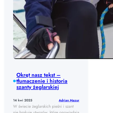
Okręt nasz tekst –
tłumaczenie i historia
szanty żeglarskiej
Adrian Mazur
14 kwi 2025
W świecie żeglarskich pieśni i szant
nie brakuje utworów, które opowiadają