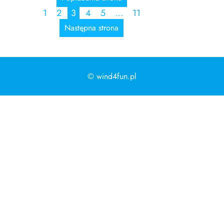
1
2
3
4
5
…
11
Następna strona
© wind4fun.pl