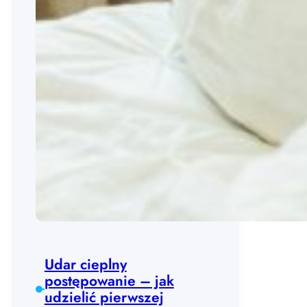
Udar cieplny
postępowanie – jak
udzielić pierwszej