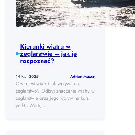
Kierunki wiatru w
żeglarstwie – jak je
rozpoznać?
Adrian Mazur
14 kwi 2025
Czym jest wiatr i jak wpływa na
żeglarstwo? Odkryj znaczenie wiatru w
żeglarstwie oraz jego wpływ na kurs
jachtu Wiatr,…