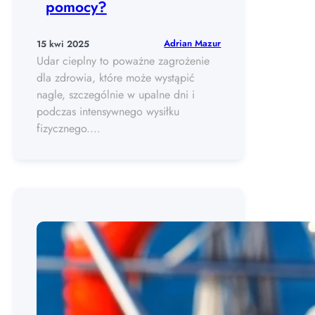
pomocy?
Adrian Mazur
15 kwi 2025
Udar cieplny to poważne zagrożenie
dla zdrowia, które może wystąpić
nagle, szczególnie w upalne dni i
podczas intensywnego wysiłku
fizycznego.…