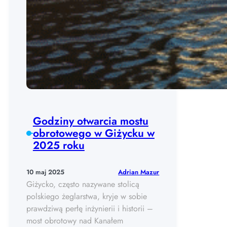
Godziny otwarcia mostu
obrotowego w Giżycku w
2025 roku
Adrian Mazur
10 maj 2025
Giżycko, często nazywane stolicą
polskiego żeglarstwa, kryje w sobie
prawdziwą perłę inżynierii i historii –
most obrotowy nad Kanałem