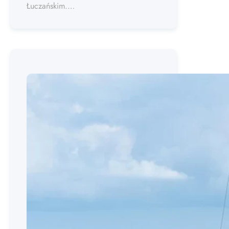
Łuczańskim.…