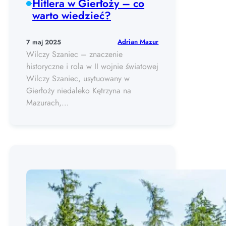
Hitlera w Gierłoży – co
warto wiedzieć?
Adrian Mazur
7 maj 2025
Wilczy Szaniec – znaczenie
historyczne i rola w II wojnie światowej
Wilczy Szaniec, usytuowany w
Gierłoży niedaleko Kętrzyna na
Mazurach,…