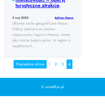
turystyczne atrakcje
Adrian Mazur
3 maj 2025
Główne cechy geograficzne Mazur.
Odkryj malownicze jeziora i
miejscowości regionu Mazury, znane
jako kraina tysiąca jezior, to region o
wyjątkowych…
1
2
3
4
Poprzednia strona
© wind4fun.pl